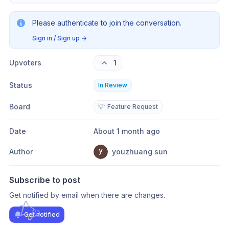
Please authenticate to join the conversation.
Sign in / Sign up
→
Upvoters
1
Status
In Review
Board
💡
Feature Request
Date
About 1 month ago
Author
youzhuang sun
Subscribe to post
Get notified by email when there are changes.
Get notified