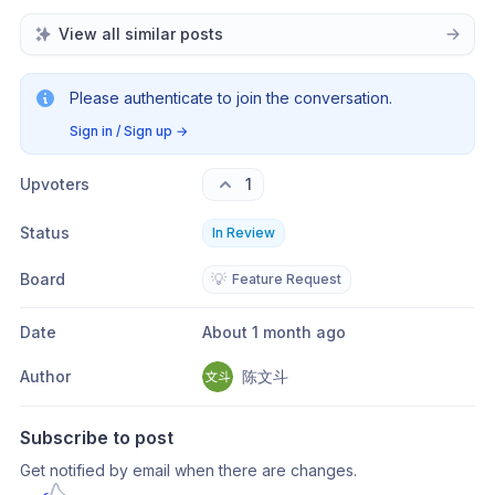
View all similar posts
Please authenticate to join the conversation.
Sign in / Sign up
→
Upvoters
1
Status
In Review
Board
💡
Feature Request
Date
About 1 month ago
Author
陈文斗
Subscribe to post
Get notified by email when there are changes.