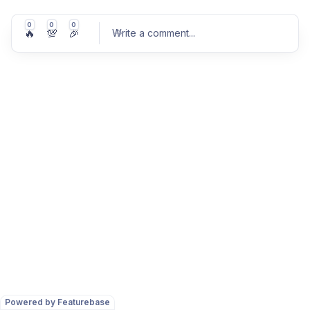
0
0
0
🔥
💯
🎉
Write a comment
...
Post comment
Powered by Featurebase