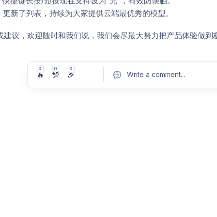
：快捷键长按/短按现在支持设为“无”，有效防误触。
级：更新了列表，持续为大家提供云端最优秀的模型。
或建议，欢迎随时和我们说，我们会尽最大努力把产品体验做到
0
0
0
🔥
💯
🎉
Write a comment
...
Pos